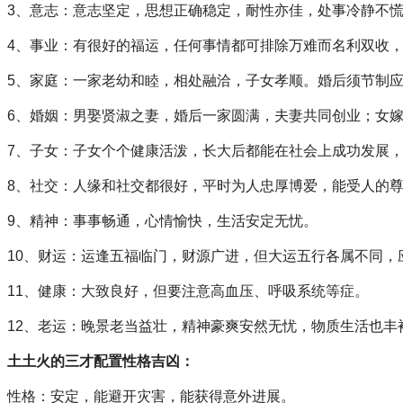
3、意志：意志坚定，思想正确稳定，耐性亦佳，处事冷静不
4、事业：有很好的福运，任何事情都可排除万难而名利双收
5、家庭：一家老幼和睦，相处融洽，子女孝顺。婚后须节制
6、婚姻：男娶贤淑之妻，婚后一家圆满，夫妻共同创业；女
7、子女：子女个个健康活泼，长大后都能在社会上成功发展
8、社交：人缘和社交都很好，平时为人忠厚博爱，能受人的
9、精神：事事畅通，心情愉快，生活安定无忧。
10、财运：运逢五福临门，财源广进，但大运五行各属不同，
11、健康：大致良好，但要注意高血压、呼吸系统等症。
12、老运：晚景老当益壮，精神豪爽安然无忧，物质生活也丰
土土火的三才配置性格吉凶：
性格：安定，能避开灾害，能获得意外进展。