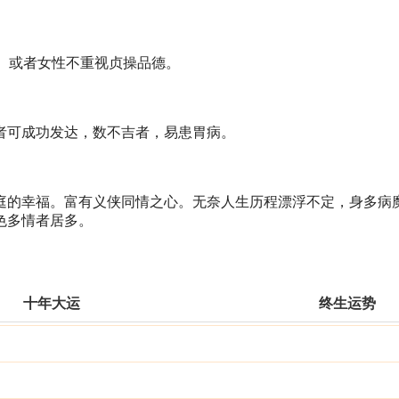
泼、或者女性不重视贞操品德。
世者可成功发达，数不吉者，易患胃病。
庭的幸福。富有义侠同情之心。无奈人生历程漂浮不定，身多病
色多情者居多。
十年大运
终生运势