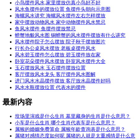
小鸟摆件风水,家里摆放仿真小鸟好不好
风水鱼摆件的摆放位置 鱼摆件头朝向示意图
海螺风水讲究 海螺风水摆件左右怎样摆放
家中摆放动物风水 家中动物摆件风水禁忌
鱼风水摆件 鱼摆件摆放禁忌
螃蟹地貌风水图 铜螃蟹的风水摆件摆放有什么讲究
风水摆件院子怎么摆放 院子秋千摆放图片
行长办公桌风水摆放 老板桌摆件风水
风水碧玉摆件怎么摆放 碧玉摆件放在家
卧室花朵摆件风水摆放 卧室风水摆件大全
玉石摆放风水 玉石摆件摆放位置
客厅摆放风水龙头 客厅摆件风水图解
进门风水水晶摆件摆放 客厅放水晶摆件好吗
风水水瓶摆放位置 代表水的摆件
最新内容
坟场里演戏是什么生肖 墓里藏身的生肖是什么意思？
小车是什么生肖 哪个生肖代表车是什么意思？
属猴的婚姻免费算命 属猴年龄查询表是什么意思？
属猪对感情态度如何呢 属猪的人就是太重感情是什么意