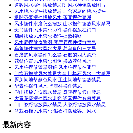
道教风水摆件摆放禁忌图 风水神像摆放图片
风水桃木摆件摆放禁忌 适合家庭的桃木摆件
根雕茶壶摆件摆放风水 茶壶摆件禁忌
风水摆件水磨怎么摆放 山水摆件摆放风水禁忌
斑马摆件风水禁忌 水牛摆件摆放在门口
貂蝉摆放风水禁忌 摆件挡煞招财
风水鹿摆放位置图 客厅鹿摆件摆放禁忌
乌龟摆件摆放风水大忌 养乌龟的三大忌
石磨的风水摆件怎么摆 石磨的四大禁忌
花盆位置风水禁忌图例 摆放花盆风水
风水柱摆放禁忌图解 风水柱摆放在哪里
门坎石摆放风水禁忌大全 门槛石风水十大禁忌
厕所间地垫颜色风水 卫生间地垫摆放禁忌
华表柱摆件风水 华表柱摆件禁忌
假山摆放方位风水禁忌 庭院摆放假山禁忌
大青花瓷摆件风水讲究 瓷器摆件有何禁忌
门口瓷瓶摆放风水禁忌 大瓷瓶摆放风水禁忌
盆栽石榴风水禁忌 假石榴摆放客厅风水
最新内容