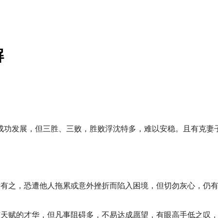
解
成功发展，但三胜、三败，胜败浮沈特多，难以安稳。且有克妻
者有之，恐遭他人拖累或意外挫折而陷入困境，但切勿灰心，仍
有天赋的才华，但凡事阻碍多，不易达成愿望，有眼高手低之叹