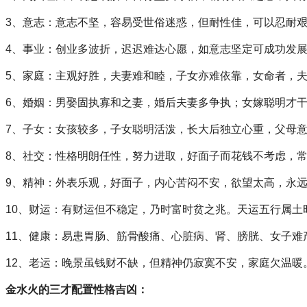
3、意志：意志不坚，容易受世俗迷惑，但耐性佳，可以忍耐
4、事业：创业多波折，迟迟难达心愿，如意志坚定可成功发
5、家庭：主观好胜，夫妻难和睦，子女亦难依靠，女命者，
6、婚姻：男娶固执寡和之妻，婚后夫妻多争执；女嫁聪明才
7、子女：女孩较多，子女聪明活泼，长大后独立心重，父母
8、社交：性格明朗任性，努力进取，好面子而花钱不考虑，
9、精神：外表乐观，好面子，内心苦闷不安，欲望太高，永
10、财运：有财运但不稳定，乃时富时贫之兆。天运五行属土
11、健康：易患胃肠、筋骨酸痛、心脏病、肾、膀胱、女子难
12、老运：晚景虽钱财不缺，但精神仍寂寞不安，家庭欠温暖
金水火的三才配置性格吉凶：