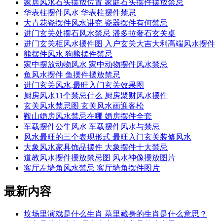
家居风水石头摆放位置 家庭石头摆件摆放禁忌
华表柱摆件风水 华表柱摆件禁忌
大青花瓷摆件风水讲究 瓷器摆件有何禁忌
进门玄关处摆石风水禁忌 潘多拉奢石玄关桌
进门玄关柜风水摆件图 入户玄关大吉大利高端风水摆件
熊摆件风水 狗熊摆件禁忌
家中摆放动物风水 家中动物摆件风水禁忌
鱼风水摆件 鱼摆件摆放禁忌
进门玄关风水,最旺入门玄关效果图
厨房风水11个禁忌什么 厨房聚财风水摆件
玄关风水禁忌图 玄关风水画迎客松
鞍山婚房风水禁忌在哪 婚房摆件全套
车载摆件公牛风水 车载摆件风水与禁忌
风水最旺的三个表现形式 最旺入门玄关装修风水
大象风水家具饰品摆件 大象摆件十大禁忌
道教风水摆件摆放禁忌图 风水神像摆放图片
客厅左墙角风水禁忌 客厅墙角摆件图片
最新内容
坟场里演戏是什么生肖 墓里藏身的生肖是什么意思？