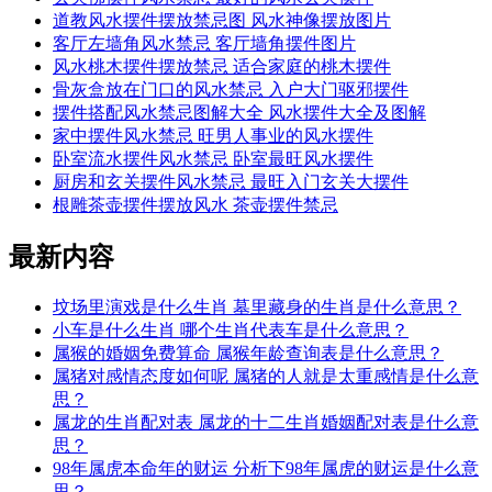
道教风水摆件摆放禁忌图 风水神像摆放图片
客厅左墙角风水禁忌 客厅墙角摆件图片
风水桃木摆件摆放禁忌 适合家庭的桃木摆件
骨灰盒放在门口的风水禁忌 入户大门驱邪摆件
摆件搭配风水禁忌图解大全 风水摆件大全及图解
家中摆件风水禁忌 旺男人事业的风水摆件
卧室流水摆件风水禁忌 卧室最旺风水摆件
厨房和玄关摆件风水禁忌 最旺入门玄关大摆件
根雕茶壶摆件摆放风水 茶壶摆件禁忌
最新内容
坟场里演戏是什么生肖 墓里藏身的生肖是什么意思？
小车是什么生肖 哪个生肖代表车是什么意思？
属猴的婚姻免费算命 属猴年龄查询表是什么意思？
属猪对感情态度如何呢 属猪的人就是太重感情是什么意
思？
属龙的生肖配对表 属龙的十二生肖婚姻配对表是什么意
思？
98年属虎本命年的财运 分析下98年属虎的财运是什么意
思？