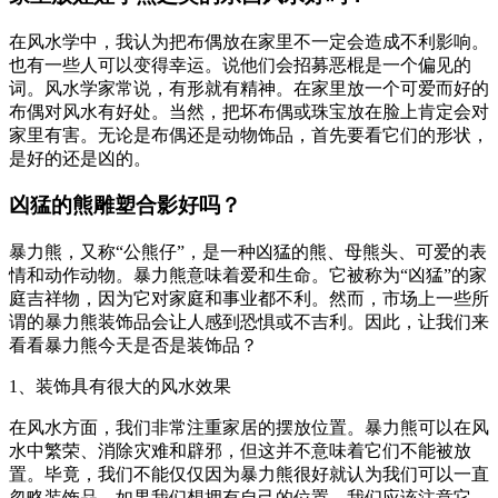
在风水学中，我认为把布偶放在家里不一定会造成不利影响。
也有一些人可以变得幸运。说他们会招募恶棍是一个偏见的
词。风水学家常说，有形就有精神。在家里放一个可爱而好的
布偶对风水有好处。当然，把坏布偶或珠宝放在脸上肯定会对
家里有害。无论是布偶还是动物饰品，首先要看它们的形状，
是好的还是凶的。
凶猛的熊雕塑合影好吗？
暴力熊，又称“公熊仔”，是一种凶猛的熊、母熊头、可爱的表
情和动作动物。暴力熊意味着爱和生命。它被称为“凶猛”的家
庭吉祥物，因为它对家庭和事业都不利。然而，市场上一些所
谓的暴力熊装饰品会让人感到恐惧或不吉利。因此，让我们来
看看暴力熊今天是否是装饰品？
1、装饰具有很大的风水效果
在风水方面，我们非常注重家居的摆放位置。暴力熊可以在风
水中繁荣、消除灾难和辟邪，但这并不意味着它们不能被放
置。毕竟，我们不能仅仅因为暴力熊很好就认为我们可以一直
忽略装饰品。如果我们想拥有自己的位置，我们应该注意它。